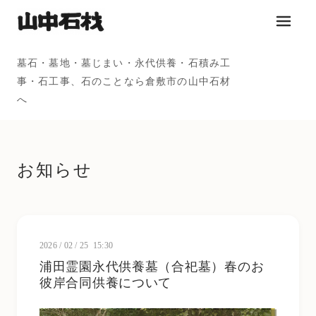
メニュ
墓石・墓地・墓じまい・永代供養・石積み工
事・石工事、石のことなら倉敷市の山中石材
へ
お知らせ
2026
/
02
/
25 15:30
浦田霊園永代供養墓（合祀墓）春のお
彼岸合同供養について