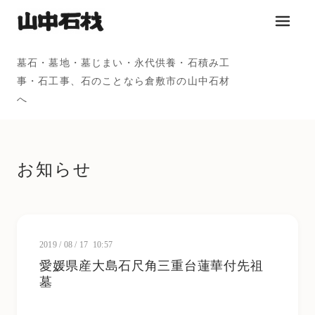
メニュ
墓石・墓地・墓じまい・永代供養・石積み工
事・石工事、石のことなら倉敷市の山中石材
へ
お知らせ
2019
/
08
/
17 10:57
愛媛県産大島石尺角三重台蓮華付先祖
墓